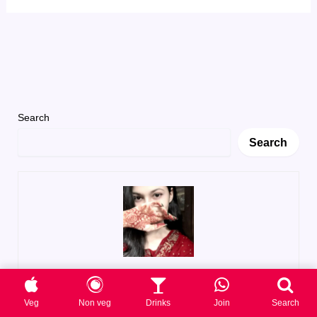
Search
Search
Muskan
Veg
Non veg
Drinks
Join
Search
Muskan loves cooking with a desi twist!
She shares