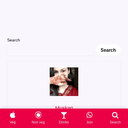
Search
Search
Muskan
Muskan loves cooking with a desi twist!
She shares
Veg
Non veg
Drinks
Join
Search
simple, tasty Indian recipes in Hindi at