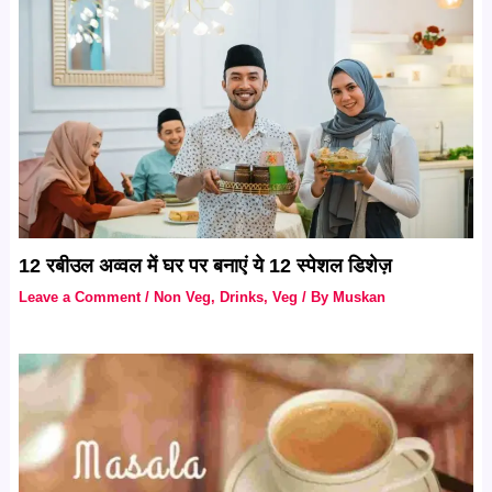
12 रबीउल अव्वल में घर पर बनाएं ये 12 स्पेशल डिशेज़
Leave a Comment
/
Non Veg
,
Drinks
,
Veg
/ By
Muskan