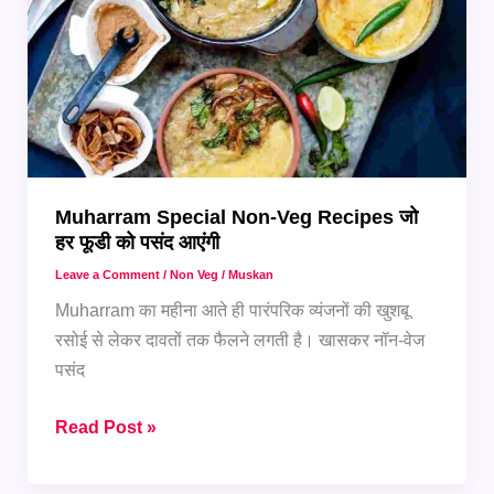
घर
पर
बनाएं
Muharram Special Non-Veg Recipes जो
हर फूडी को पसंद आएंगी
Leave a Comment
/
Non Veg
/
Muskan
Muharram का महीना आते ही पारंपरिक व्यंजनों की खुशबू
रसोई से लेकर दावतों तक फैलने लगती है। खासकर नॉन-वेज
पसंद
Muharram
Read Post »
Special
Non-