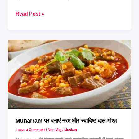
Muharram
Read Post »
Feast
Ideas:
मेहमानों
के
लिए
परफेक्ट
फूड
मेन्यू
Muharram पर बनाएं नरम और स्वादिष्ट दाल-गोश्त
Leave a Comment
/
Non Veg
/
Muskan