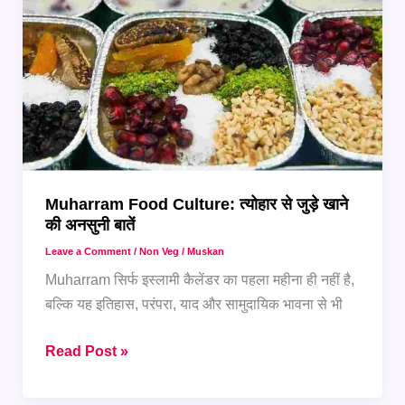
देने
का
आसान
तरीका
Muharram Food Culture: त्योहार से जुड़े खाने
की अनसुनी बातें
Leave a Comment
/
Non Veg
/
Muskan
Muharram सिर्फ इस्लामी कैलेंडर का पहला महीना ही नहीं है,
बल्कि यह इतिहास, परंपरा, याद और सामुदायिक भावना से भी
Muharram
Read Post »
Food
Culture: