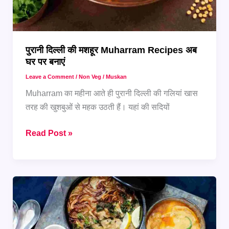
पुरानी दिल्ली की मशहूर Muharram Recipes अब
घर पर बनाएं
Leave a Comment
/
Non Veg
/
Muskan
Muharram का महीना आते ही पुरानी दिल्ली की गलियां खास
तरह की खुशबुओं से महक उठती हैं। यहां की सदियों
पुरानी
Read Post »
दिल्ली
की
मशहूर
Muharram
Recipes
अब