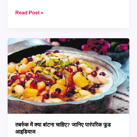
Muharram
Read Post »
पर
बनाएं
यह
खास
मीठा
दलिया,
स्वाद
रहेगा
याद
तबर्रुक में क्या बांटना चाहिए? जानिए पारंपरिक फूड
आइडियाज