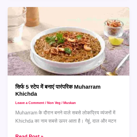
Veg
Recipes
जो
हर
फूडी
को
पसंद
आएंगी
सिर्फ 5 स्टेप में बनाएं पारंपरिक Muharram
Khichda
Leave a Comment
/
Non Veg
/
Muskan
Muharram के दौरान बनने वाले सबसे लोकप्रिय व्यंजनों में
Khichda का नाम सबसे ऊपर आता है। गेहूं, दाल और मटन
सिर्फ
Read Post »