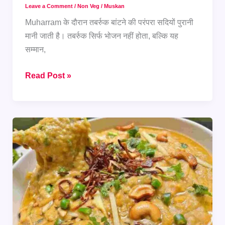
Leave a Comment
/
Non Veg
/
Muskan
Muharram के दौरान तबर्रुक बांटने की परंपरा सदियों पुरानी
मानी जाती है। तबर्रुक सिर्फ भोजन नहीं होता, बल्कि यह
सम्मान,
तबर्रुक
Read Post »
में
क्या
बांटना
चाहिए?
जानिए
पारंपरिक
फूड
आइडियाज