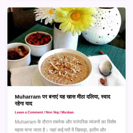
त्योहार
से
जुड़े
खाने
की
अनसुनी
बातें
Muharram पर बनाएं यह खास मीठा दलिया, स्वाद
रहेगा याद
Leave a Comment
/
Non Veg
/
Muskan
Muharram के दौरान तबर्रुक और पारंपरिक व्यंजनों का विशेष
महत्व माना जाता है। जहां कई घरों में खिचड़ा, हलीम और