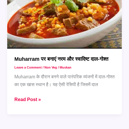
परफेक्ट
फूड
मेन्यू
Muharram पर बनाएं नरम और स्वादिष्ट दाल-गोश्त
Leave a Comment
/
Non Veg
/
Muskan
Muharram के दौरान बनने वाले पारंपरिक व्यंजनों में दाल-गोश्त
का एक खास स्थान है। यह ऐसी रेसिपी है जिसमें दाल
Muharram
Read Post »
पर
बनाएं
नरम