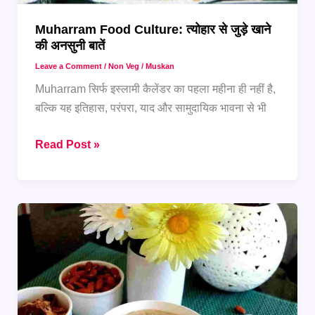
Muharram Food Culture: त्योहार से जुड़े खाने
की अनसुनी बातें
Leave a Comment
/
Non Veg
/
Muskan
Muharram सिर्फ इस्लामी कैलेंडर का पहला महीना ही नहीं है,
बल्कि यह इतिहास, परंपरा, याद और सामुदायिक भावना से भी
Muharram
Read Post »
Food
Culture:
त्योहार
से
जुड़े
खाने
की
अनसुनी
बातें