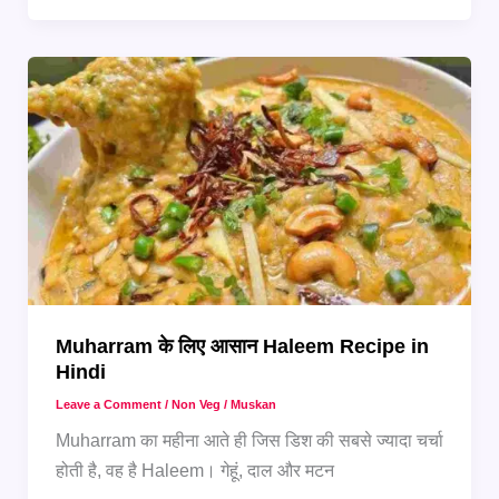
क्या
बांटना
चाहिए?
जानिए
पारंपरिक
फूड
आइडियाज
Muharram के लिए आसान Haleem Recipe in
Hindi
Leave a Comment
/
Non Veg
/
Muskan
Muharram का महीना आते ही जिस डिश की सबसे ज्यादा चर्चा
होती है, वह है Haleem। गेहूं, दाल और मटन