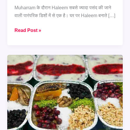
Muharram के दौरान Haleem सबसे ज्यादा पसंद की जाने
वाली पारंपरिक डिशों में से एक है। घर पर Haleem बनाते […]
हलीम
Read Post »
को
रेस्टोरेंट
जैसा
स्मोकी
फ्लेवर
देने
का
आसान
तरीका