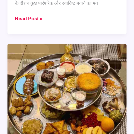
के दौरान कुछ पारंपरिक और स्वादिष्ट बनाने का मन
घर
Read Post »
पर
बनाएं
देसी
अंदाज
वाला
Mutton
Paya
Soup