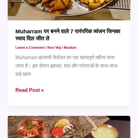
Muharram पर बनने वाले 7 पारंपरिक व्यंजन जिनका
स्वाद दिल जीत ले
Leave a Comment
/
Non Veg
/
Muskan
Muharram इस्लामी कैलेंडर का एक महत्वपूर्ण महीना माना
जाता है। इस दौरान इबादत, याद और परंपराओं के साथ-साथ
कई खास
Muharram
Read Post »
पर
बनने
वाले
7
पारंपरिक