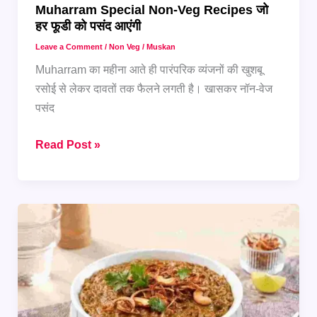
Muharram Special Non-Veg Recipes जो
हर फूडी को पसंद आएंगी
Leave a Comment
/
Non Veg
/
Muskan
Muharram का महीना आते ही पारंपरिक व्यंजनों की खुशबू
रसोई से लेकर दावतों तक फैलने लगती है। खासकर नॉन-वेज
पसंद
Muharram
Read Post »
Special
Non-
Veg
Recipes
जो
हर
फूडी
को
पसंद