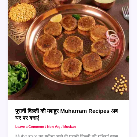
व्यंजन
जिनका
स्वाद
दिल
जीत
ले
पुरानी दिल्ली की मशहूर Muharram Recipes अब
घर पर बनाएं
Leave a Comment
/
Non Veg
/
Muskan
Muharram का महीना आते ही पुरानी दिल्ली की गलियां खास