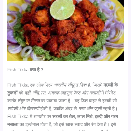
Fish Tikka
क्या है ?
Fish Tikka एक लोकप्रिय
भारतीय सीफ़ूड डिश
है, जिसमें
मछली के
टुकड़ों
को
दही, नींबू रस, अदरक-लहसुन पेस्ट और मसालों
में मेरिनेट
करके
तंदूर या ग्रिल
पर पकाया जाता है। यह डिश बाहर से हल्की सी
स्मोकी और क्रिस्पी
होती है, जबकि अंदर से
नरम और जूसी
रहती है।
Fish Tikka में आमतौर पर
सरसों का तेल, लाल मिर्च, हल्दी और गरम
मसाला
का इस्तेमाल होता है, जो इसे खास स्वाद और रंग देता है। इसे