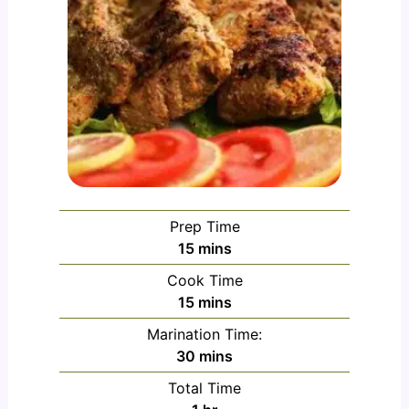
Prep Time
minutes
15
mins
Cook Time
minutes
15
mins
Marination Time:
minutes
30
mins
Total Time