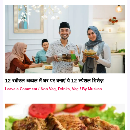
12 रबीउल अव्वल में घर पर बनाएं ये 12 स्पेशल डिशेज़
Leave a Comment
/
Non Veg
,
Drinks
,
Veg
/ By
Muskan