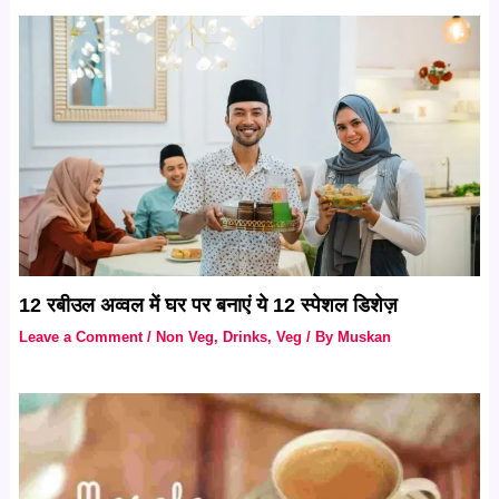
12 रबीउल अव्वल में घर पर बनाएं ये 12 स्पेशल डिशेज़
Leave a Comment
/
Non Veg
,
Drinks
,
Veg
/ By
Muskan