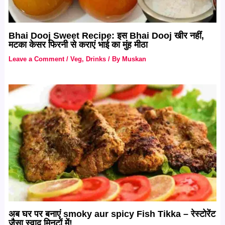
Bhai Dooj Sweet Recipe: इस Bhai Dooj खीर नहीं,
मटका केसर फिरनी से कराएं भाई का मुंह मीठा
Leave a Comment
/
Veg
,
Drinks
/ By
Muskan
अब घर पर बनाएं smoky aur spicy Fish Tikka – रेस्टोरेंट
जैसा स्वाद मिनटों में!