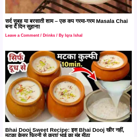
सर्द सुबह या बरसाती शाम – एक कप गरमा-गरम Masala Chai
बना दे दिन सुहाना!
Leave a Comment
/
Drinks
/ By
Iqra Ishal
Bhai Dooj Sweet Recipe: इस Bhai Dooj खीर नहीं,
मटका केसर फिरनी से कराएं भाई का मुंह मीठा