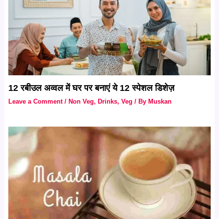
12 रबीउल अव्वल में घर पर बनाएं ये 12 स्पेशल डिशेज़
Leave a Comment
/
Non Veg
,
Drinks
,
Veg
/ By
Muskan