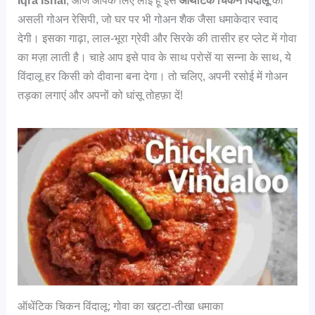
Iqra Ishal
, आज आपके लिए लाई हूँ इस
ऑथेंटिक चिकन विंदालू
की
असली गोअन रेसिपी, जो घर पर भी गोअन शैक जैसा धमाकेदार स्वाद
देगी। इसका गाढ़ा, लाल-भूरा ग्रेवी और सिरके की तासीर हर प्लेट में गोवा
का मज़ा लाती है। चाहे आप इसे पाव के साथ परोसें या सन्ना के साथ, ये
विंदालू हर किसी को दीवाना बना देगा। तो चलिए, अपनी रसोई में गोअन
तड़का लगाएं और अपनों को धांसू तोहफ़ा दें!
ऑथेंटिक चिकन विंदालू: गोवा का खट्टा-तीखा धमाका