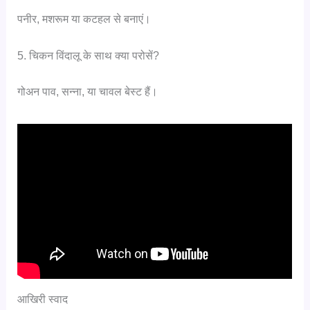
पनीर, मशरूम या कटहल से बनाएं।
5. चिकन विंदालू के साथ क्या परोसें?
गोअन पाव, सन्ना, या चावल बेस्ट हैं।
आखिरी स्वाद