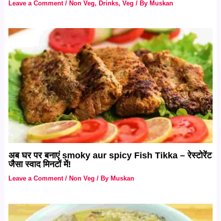
Leave a Comment
/
Non Veg
,
Drinks
,
Veg
/ By
Muskan
अब घर पर बनाएं smoky aur spicy Fish Tikka – रेस्टोरेंट
जैसा स्वाद मिनटों में!
Leave a Comment
/
Non Veg
/ By
Muskan