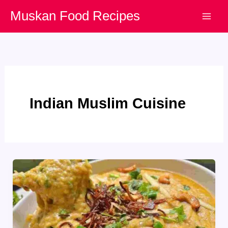
Skip
Muskan Food Recipes
to
content
Indian Muslim Cuisine