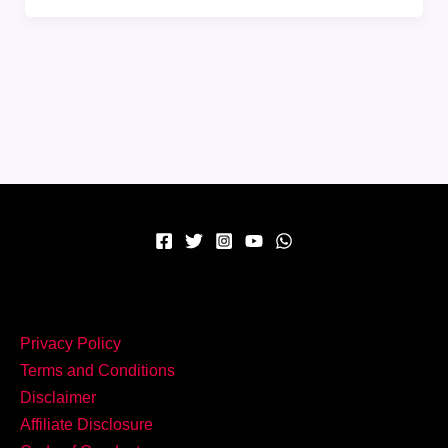
Khichda
Recipe:
पुराने
स्वाद
का
असली
मजा
Privacy Policy
Terms and Conditions
Disclaimer
Affiliate Disclosure