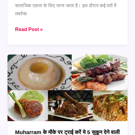
सामाजिक एकता के लिए जाना जाता है। इस दौरान कई घरों में
तबर्रुक
Muharram
Read Post »
Special
Sweet
Dishes:
त्योहार
में
मिठास
घोल
देंगी
ये
रेसिपीज़
Muharram के मौके पर ट्राई करें ये 5 सुकून देने वाली