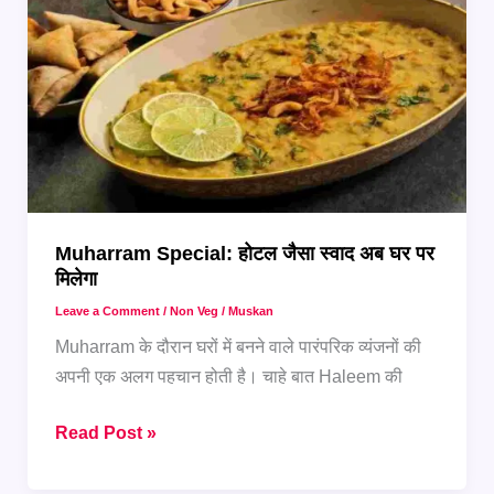
लिए
परफेक्ट
फूड
मेन्यू
Muharram Special: होटल जैसा स्वाद अब घर पर
मिलेगा
Leave a Comment
/
Non Veg
/
Muskan
Muharram के दौरान घरों में बनने वाले पारंपरिक व्यंजनों की
अपनी एक अलग पहचान होती है। चाहे बात Haleem की
Muharram
Read Post »
Special:
होटल