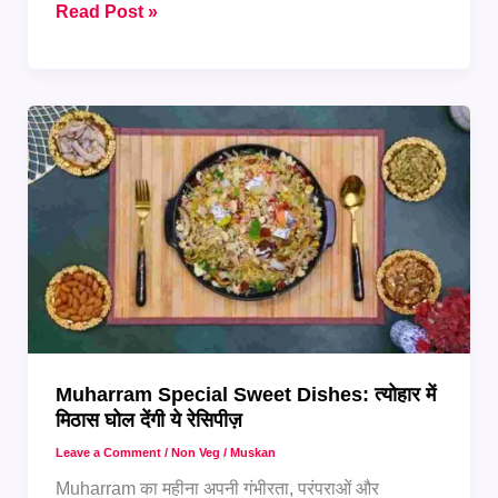
घर
Read Post »
पर
बनाएं
Slow
Cooked
Mutton
Haleem,
स्वाद
रहेगा
याद
Muharram Special Sweet Dishes: त्योहार में
मिठास घोल देंगी ये रेसिपीज़
Leave a Comment
/
Non Veg
/
Muskan
Muharram का महीना अपनी गंभीरता, परंपराओं और