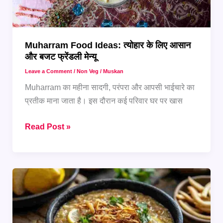
पारंपरिक
रेसिपीज़
Muharram Food Ideas: त्योहार के लिए आसान
और बजट फ्रेंडली मेन्यू
Leave a Comment
/
Non Veg
/
Muskan
Muharram का महीना सादगी, परंपरा और आपसी भाईचारे का
प्रतीक माना जाता है। इस दौरान कई परिवार घर पर खास
Muharram
Read Post »
Food
Ideas:
त्योहार
के
लिए
आसान
और