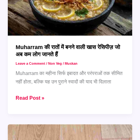
बजट
फ्रेंडली
मेन्यू
Muharram की रातों में बनने वाली खास रेसिपीज़ जो
अब कम लोग जानते हैं
Leave a Comment
/
Non Veg
/
Muskan
Muharram का महीना सिर्फ इबादत और परंपराओं तक सीमित
नहीं होता, बल्कि यह उन पुराने स्वादों की याद भी दिलाता
Muharram
Read Post »
की
रातों
में
बनने
वाली