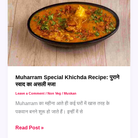
खास
रेसिपीज़
जो
अब
कम
लोग
जानते
हैं
Muharram Special Khichda Recipe: पुराने
स्वाद का असली मजा
Leave a Comment
/
Non Veg
/
Muskan
Muharram का महीना आते ही कई घरों में खास तरह के
पकवान बनने शुरू हो जाते हैं। इन्हीं में से
Muharram
Read Post »
Special