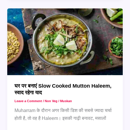
जैसा
स्वाद
अब
घर
पर
मिलेगा
घर पर बनाएं Slow Cooked Mutton Haleem,
स्वाद रहेगा याद
Leave a Comment
/
Non Veg
/
Muskan
Muharram के दौरान अगर किसी डिश की सबसे ज्यादा चर्चा
होती है, तो वह है Haleem। इसकी गाढ़ी बनावट, मसालों