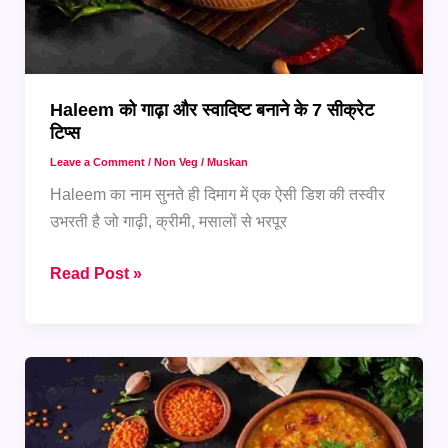
Haleem को गाढ़ा और स्वादिष्ट बनाने के 7 सीक्रेट
टिप्स
Leave a Comment
/
Non Veg
/
Muskan
Haleem का नाम सुनते ही दिमाग में एक ऐसी डिश की तस्वीर
उभरती है जो गाढ़ी, क्रीमी, मसालों से भरपूर
Haleem
Read Post »
को
गाढ़ा
और
स्वादिष्ट
बनाने
के