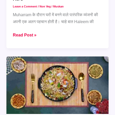
Leave a Comment
/
Non Veg
/
Muskan
Muharram के दौरान घरों में बनने वाले पारंपरिक व्यंजनों की
अपनी एक अलग पहचान होती है। चाहे बात Haleem की
Muharram
Read Post »
Special:
होटल
जैसा
स्वाद
अब
घर
पर
मिलेगा