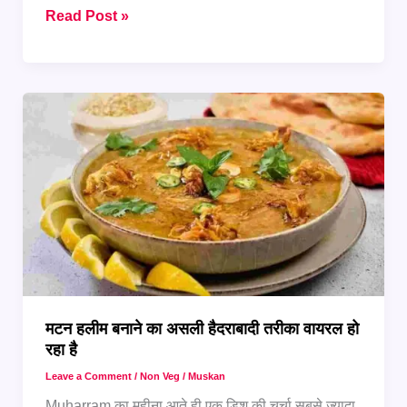
सिर्फ
Read Post »
5
स्टेप
में
बनाएं
पारंपरिक
Muharram
Khichda
मटन हलीम बनाने का असली हैदराबादी तरीका वायरल हो
रहा है
Leave a Comment
/
Non Veg
/
Muskan
Muharram का महीना आते ही एक डिश की चर्चा सबसे ज्यादा