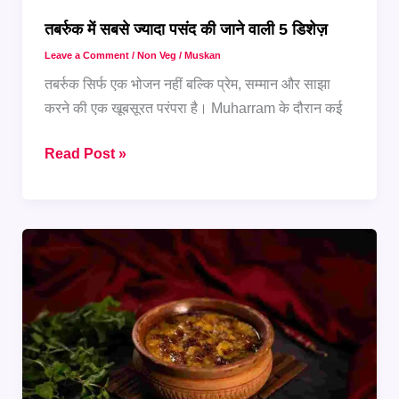
तबर्रुक में सबसे ज्यादा पसंद की जाने वाली 5 डिशेज़
Leave a Comment
/
Non Veg
/
Muskan
तबर्रुक सिर्फ एक भोजन नहीं बल्कि प्रेम, सम्मान और साझा
करने की एक खूबसूरत परंपरा है। Muharram के दौरान कई
तबर्रुक
Read Post »
में
सबसे
ज्यादा
पसंद
की
जाने
वाली
5
डिशेज़