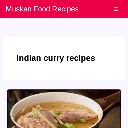
Skip
Muskan Food Recipes
to
content
indian curry recipes