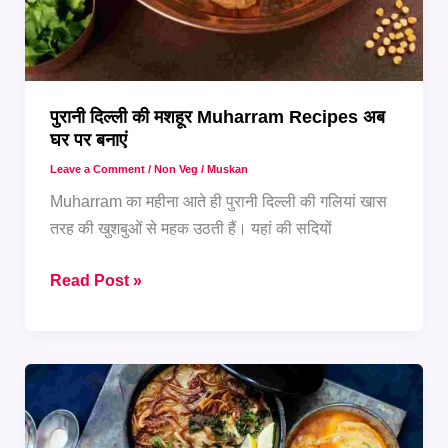
पुरानी दिल्ली की मशहूर Muharram Recipes अब
घर पर बनाएं
Leave a Comment
/
Non Veg
/
Muskan
Muharram का महीना आते ही पुरानी दिल्ली की गलियां खास
तरह की खुशबुओं से महक उठती हैं। यहां की सदियों
पुरानी
Read Post »
दिल्ली
की
मशहूर
Muharram
Recipes
अब