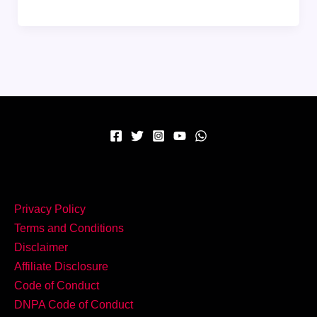
पर
घर
में
बनाएं
यह
खास
तबर्रुक,
हर
कोई
करेगा
तारीफ
Privacy Policy
Terms and Conditions
Disclaimer
Affiliate Disclosure
Code of Conduct
DNPA Code of Conduct