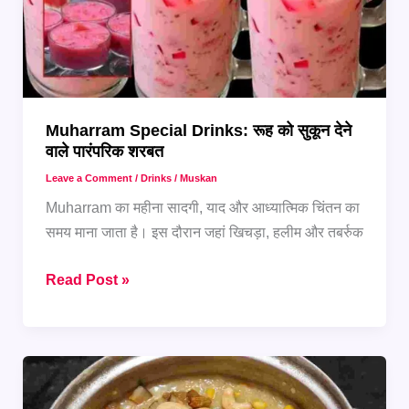
करेगा
पसंद
Muharram Special Drinks: रूह को सुकून देने
वाले पारंपरिक शरबत
Leave a Comment
/
Drinks
/
Muskan
Muharram का महीना सादगी, याद और आध्यात्मिक चिंतन का
समय माना जाता है। इस दौरान जहां खिचड़ा, हलीम और तबर्रुक
Muharram
Read Post »
Special
Drinks:
रूह
को
सुकून