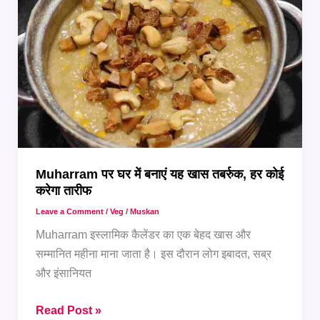
देने
वाले
पारंपरिक
शरबत
Muharram पर घर में बनाएं यह खास तबर्रुक, हर कोई
करेगा तारीफ
Leave a Comment
/
Veg
/
Muskan
Muharram इस्लामिक कैलेंडर का एक बेहद खास और
सम्मानित महीना माना जाता है। इस दौरान लोग इबादत, सब्र
और इंसानियत
Muharram
Read Post »