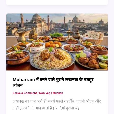
फेमस
देसी
रेसिपीज़
जिन्हें
आपको
जरूर
ट्राई
करना
चाहिए
Muharram में बनने वाले पुराने लखनऊ के मशहूर
व्यंजन
Leave a Comment
/
Non Veg
/
Muskan
लखनऊ का नाम आते ही सबसे पहले तहज़ीब, नवाबी अंदाज़ और
लज़ीज़ खाने की याद आती है। सदियों पुराना यह