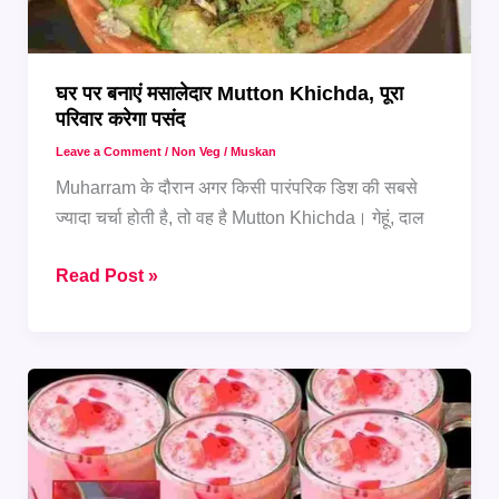
घर
पर
घर पर बनाएं मसालेदार Mutton Khichda, पूरा
परिवार करेगा पसंद
Leave a Comment
/
Non Veg
/
Muskan
Muharram के दौरान अगर किसी पारंपरिक डिश की सबसे
ज्यादा चर्चा होती है, तो वह है Mutton Khichda। गेहूं, दाल
घर
Read Post »
पर
बनाएं
मसालेदार
Mutton
Khichda,
पूरा
परिवार