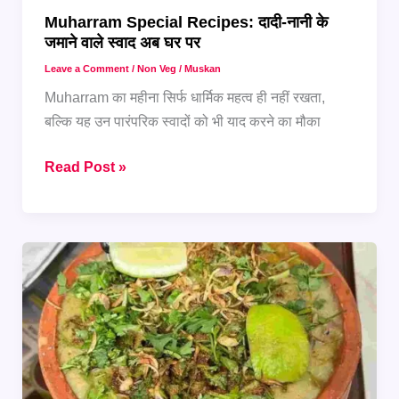
Muharram Special Recipes: दादी-नानी के
जमाने वाले स्वाद अब घर पर
Leave a Comment
/
Non Veg
/
Muskan
Muharram का महीना सिर्फ धार्मिक महत्व ही नहीं रखता,
बल्कि यह उन पारंपरिक स्वादों को भी याद करने का मौका
Muharram
Read Post »
Special
Recipes:
दादी-
नानी
के
जमाने
वाले
स्वाद
अब