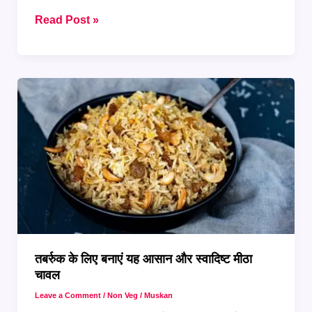
Muharram
Read Post »
में
बनने
वाले
पुराने
लखनऊ
के
मशहूर
व्यंजन
तबर्रुक के लिए बनाएं यह आसान और स्वादिष्ट मीठा
चावल
Leave a Comment
/
Non Veg
/
Muskan