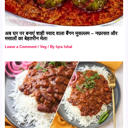
अब घर पर बनाएं शाही स्वाद वाला बैंगन मुसल्लम – नफ़ासत और
मसालों का बेहतरीन मेल!
Leave a Comment
/
Veg
/ By
Iqra Ishal