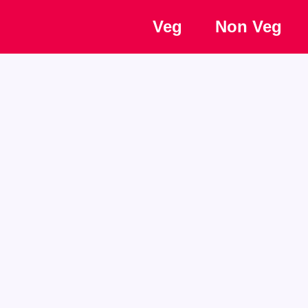
Veg
Non Veg