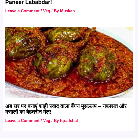
Paneer Lababdar!
Leave a Comment
/
Veg
/ By
Muskan
अब घर पर बनाएं शाही स्वाद वाला बैंगन मुसल्लम – नफ़ासत और
मसालों का बेहतरीन मेल!
Leave a Comment
/
Veg
/ By
Iqra Ishal