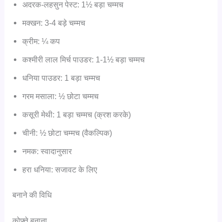
अदरक-लहसुन पेस्ट: 1½ बड़ा चम्मच
मक्खन: 3-4 बड़े चम्मच
क्रीम: ¼ कप
कश्मीरी लाल मिर्च पाउडर: 1-1½ बड़ा चम्मच
धनिया पाउडर: 1 बड़ा चम्मच
गरम मसाला: ½ छोटा चम्मच
कसूरी मेथी: 1 बड़ा चम्मच (क्रश करके)
चीनी: ½ छोटा चम्मच (वैकल्पिक)
नमक: स्वादानुसार
हरा धनिया: सजावट के लिए
बनाने की विधि
कोफ्ते बनाना