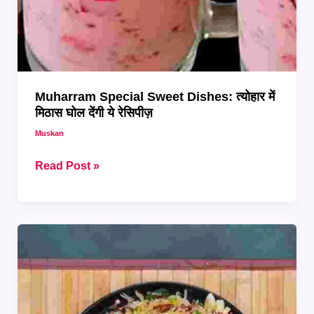
Muharram Special Sweet Dishes: त्योहार में
मिठास घोल देंगी ये रेसिपीज़
Muskan
Muharram
Read Post »
Special
Sweet
Dishes:
त्योहार
में
मिठास
घोल