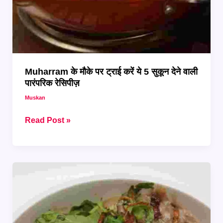
Muharram के मौके पर ट्राई करें ये 5 सुकून देने वाली
पारंपरिक रेसिपीज़
Muskan
Muharram
Read Post »
के
मौके
पर
ट्राई
करें
ये
5