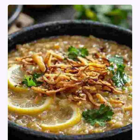
ज्यादा
पसंद
की
जाने
वाली
5
डिशेज़