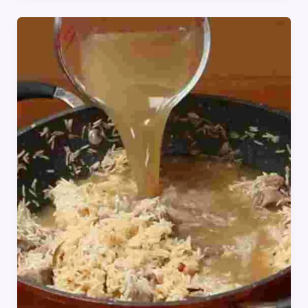
बनाने
का
सही
तरीका,
ज्यादातर
लोग
करते
हैं
ये
गलती