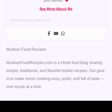
your kitchen.
See More About Me
muskanfoodrecipes.com
Muskan Food Recipes
MuskanFoodRecipes.com is a Hindi food blog sharing
simple, traditional, and flavorful Indian recipes. Our goal
is to make home cooking easy, joyful, and full of taste —
one recipe at a time.