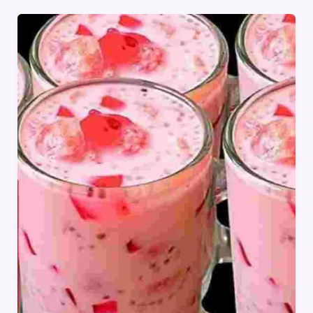
और
स्वादिष्ट
बनाने
के
7
सीक्रेट
टिप्स