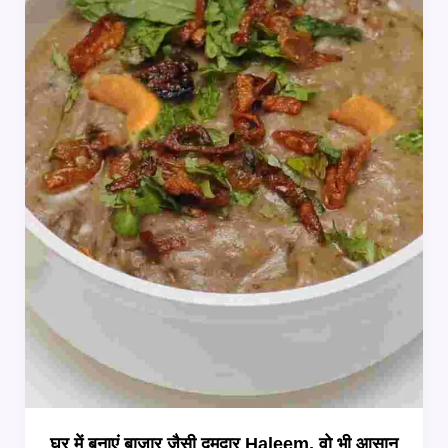
सुकून
देने
वाली
पारंपरिक
रेसिपीज़
घर में बनाएं बाजार जैसी दमदार Haleem, वो भी आसान