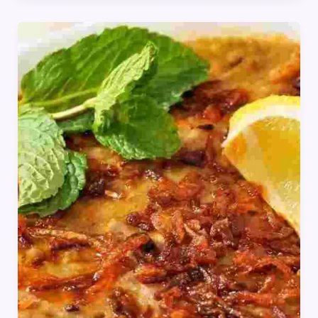
भारत
के
अलग-
अलग
राज्यों
में
क्या
खास
बनता
है