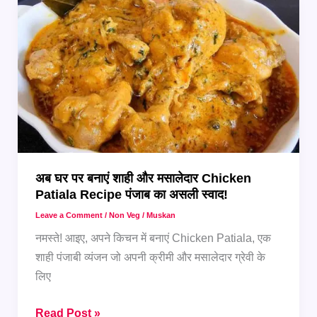
ग्रेवी
का
मज़ा
लें
–
घर
पर
बनाएं
लाजवाब
अब घर पर बनाएं शाही और मसालेदार Chicken
Chicken
Patiala Recipe पंजाब का असली स्वाद!
Patiala
Leave a Comment
/
Non Veg
/
Muskan
नमस्ते! आइए, अपने किचन में बनाएं Chicken Patiala, एक
शाही पंजाबी व्यंजन जो अपनी क्रीमी और मसालेदार ग्रेवी के
लिए
अब
Read Post »