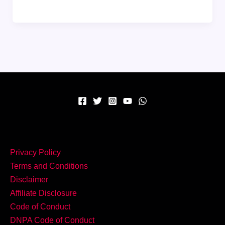
घर
पर
बनाएं
शाही
और
मसालेदार
Chicken
Patiala
Recipe
पंजाब
का
Privacy Policy
असली
Terms and Conditions
स्वाद!
Disclaimer
Affiliate Disclosure
Code of Conduct
DNPA Code of Conduct