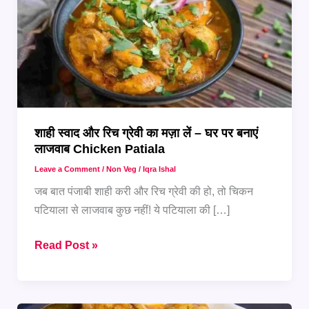
शाही स्वाद और रिच ग्रेवी का मज़ा लें – घर पर बनाएं
लाजवाब Chicken Patiala
Leave a Comment
/
Non Veg
/
Iqra Ishal
जब बात पंजाबी शाही करी और रिच ग्रेवी की हो, तो चिकन
पटियाला से लाजवाब कुछ नहीं! ये पटियाला की […]
शाही
Read Post »
स्वाद
और
रिच