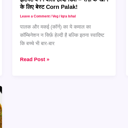
के लिए बेस्ट Corn Palak!
Leave a Comment
/
Veg
/
Iqra Ishal
पालक और मकई (कॉर्न) का ये कमाल का
कॉम्बिनेशन न सिर्फ़ हेल्दी है बल्कि इतना स्वादिष्ट
कि बच्चे भी बार-बार
झटपट
Read Post »
बनने
वाली
हेल्दी
डिश
–
रोज़
के
खाने