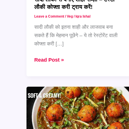
लौकी कोफ्ता करी ट्राय करें!
Leave a Comment
/
Veg
/
Iqra Ishal
सादी लौकी को इतना शाही और लाजवाब बना
सकते हैं कि मेहमान पूछेंगे – ये तो रेस्टोरेंट वाली
कोफ्ता करी […]
सादी
Read Post »
लौकी
से
बनाएं
शाही
सब्ज़ी
–
टेस्टी
लौकी