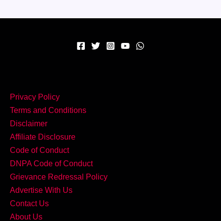
Mutton
Chaap
कोलकाता
की
शाही
खुशबू
और
Privacy Policy
लाजवाब
Terms and Conditions
स्वाद
Disclaimer
के
Affiliate Disclosure
साथ
Code of Conduct
DNPA Code of Conduct
Grievance Redressal Policy
Advertise With Us
Contact Us
About Us