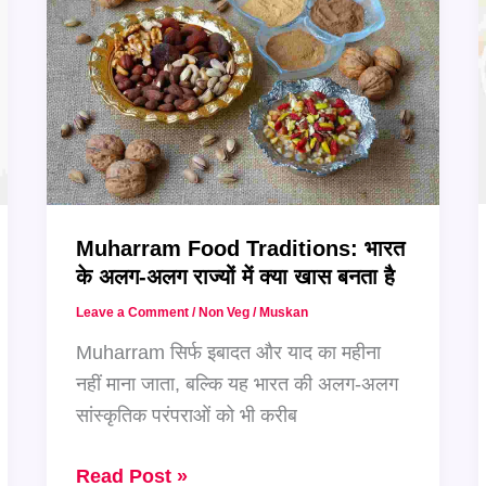
के
7
सीक्रेट
टिप्स
Muharram Food Traditions: भारत
के अलग-अलग राज्यों में क्या खास बनता है
Leave a Comment
/
Non Veg
/
Muskan
Muharram सिर्फ इबादत और याद का महीना
नहीं माना जाता, बल्कि यह भारत की अलग-अलग
सांस्कृतिक परंपराओं को भी करीब
Muharram
Read Post »