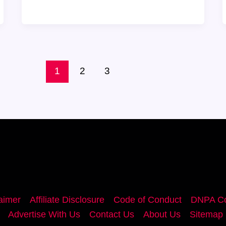
Food
Traditions:
भारत
के
अलग-
1
2
3
अलग
राज्यों
में
क्या
खास
बनता
है
aimer
Affiliate Disclosure
Code of Conduct
DNPA Co
Advertise With Us
Contact Us
About Us
Sitemap