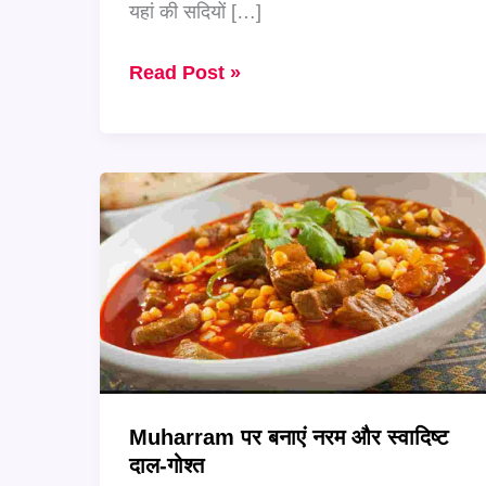
यहां की सदियों […]
पुरानी
Read Post »
दिल्ली
की
मशहूर
Muharram
Recipes
अब
घर
पर
बनाएं
Muharram पर बनाएं नरम और स्वादिष्ट
दाल-गोश्त