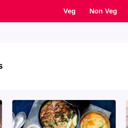
Veg
Non Veg
s