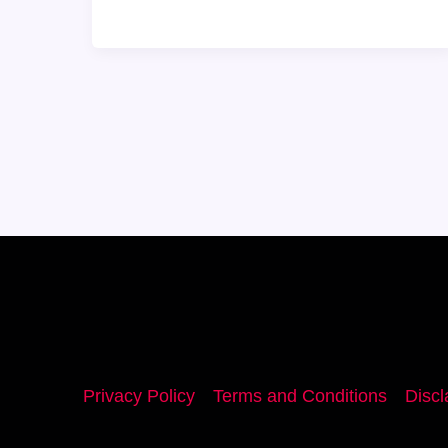
पर
बनने
वाली
मीठी
सेवइयों
का
स्वाद
भूल
नहीं
पाएंगे
आप
Privacy Policy
Terms and Conditions
Discl