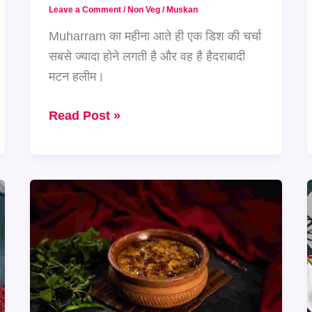
Leave a Comment
/
Non Veg
/
Muskan
Muharram का महीना आते ही एक डिश की चर्चा
सबसे ज्यादा होने लगती है और वह है हैदराबादी
मटन हलीम।
मटन
Read Post »
हलीम
बनाने
का
असली
हैदराबादी
तरीका
वायरल
हो
रहा