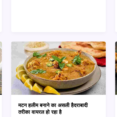
Non-
Veg
Recipes
जो
हर
फूडी
को
पसंद
आएंगी
मटन हलीम बनाने का असली हैदराबादी
तरीका वायरल हो रहा है