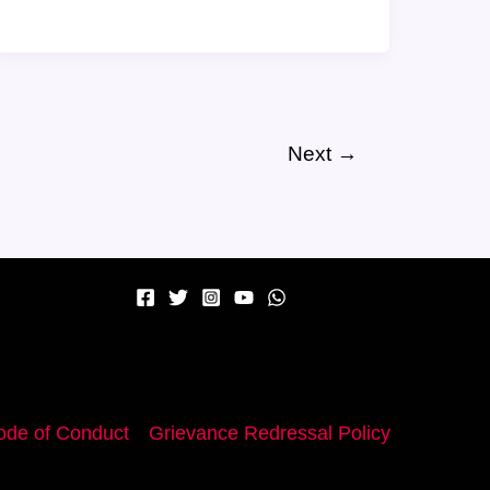
पर
क्या
बनाएं?
यहां
देखें
Next
→
10
सबसे
खास
रेसिपीज़
de of Conduct
Grievance Redressal Policy