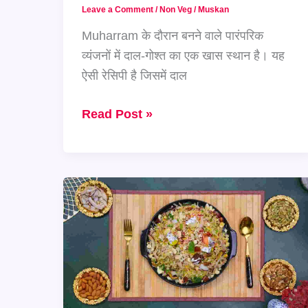
Leave a Comment
/
Non Veg
/
Muskan
Muharram के दौरान बनने वाले पारंपरिक
व्यंजनों में दाल-गोश्त का एक खास स्थान है। यह
ऐसी रेसिपी है जिसमें दाल
Muharram
Read Post »
पर
बनाएं
नरम
और
स्वादिष्ट
दाल-
गोश्त