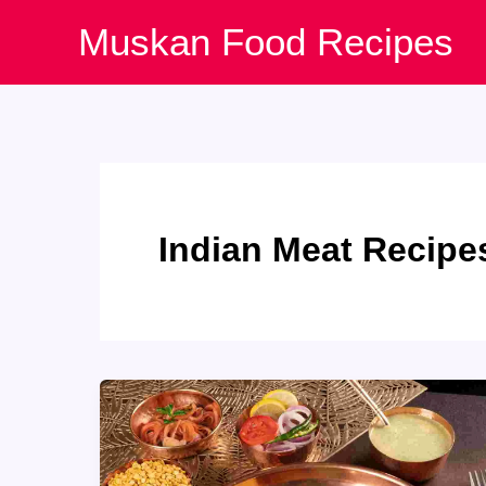
Skip
Muskan Food Recipes
to
content
Indian Meat Recipe