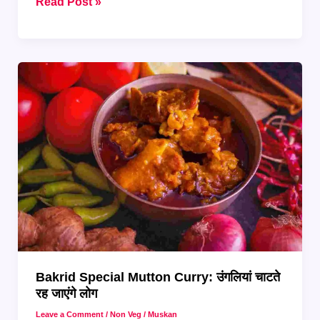
Bakrid
Read Post »
के
लिए
10
मिनट
में
बनाएं
Chicken
Popcorn
Bakrid Special Mutton Curry: उंगलियां चाटते
रह जाएंगे लोग
Leave a Comment
/
Non Veg
/
Muskan