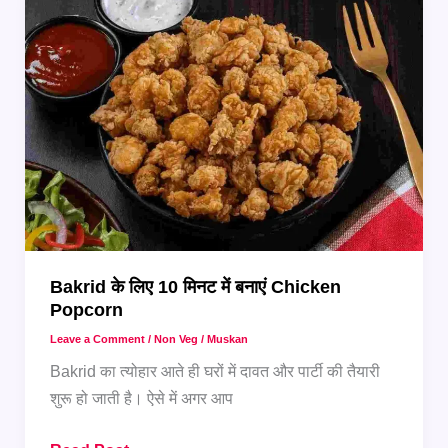
5
अलग-
अलग
स्टाइल
Bakrid के लिए 10 मिनट में बनाएं Chicken
Popcorn
Leave a Comment
/
Non Veg
/
Muskan
Bakrid का त्योहार आते ही घरों में दावत और पार्टी की तैयारी
शुरू हो जाती है। ऐसे में अगर आप