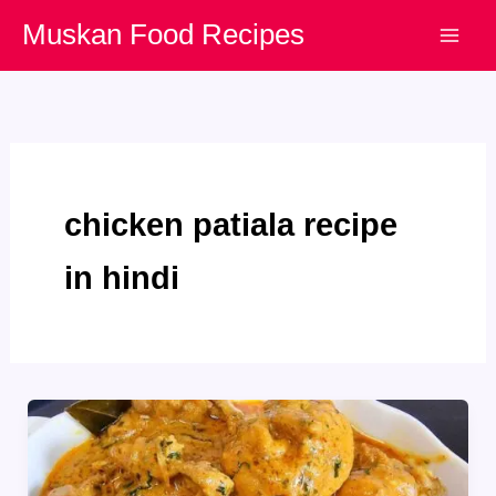
Skip
Muskan Food Recipes
to
content
chicken patiala recipe
in hindi