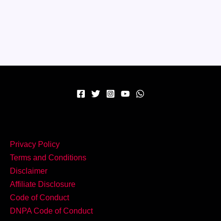
शाही
और
मसालेदार
Chicken
Patiala
Recipe
पंजाब
का
असली
स्वाद!
Privacy Policy
Terms and Conditions
Disclaimer
Affiliate Disclosure
Code of Conduct
DNPA Code of Conduct