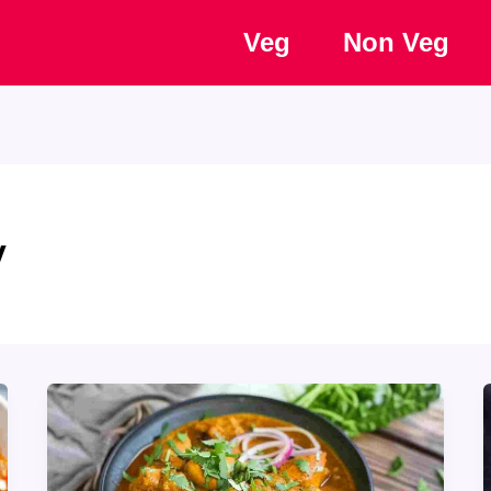
Veg
Non Veg
y