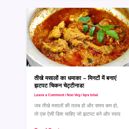
वाला
Chicken
Changezi
–
घर
पर
बनाएं
रेस्टोरेंट
जैसा
तीखे मसालों का धमाका – मिनटों में बनाएं
स्वाद
झटपट चिकन चेट्टीनाड!
Leave a Comment
/
Non Veg
/
Iqra Ishal
जब तीखे मसालों की तलब हो और समय कम हो,
तो एक ऐसी डिश चाहिए जो झटपट बने और स्वाद