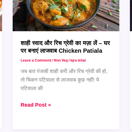
शाही स्वाद और रिच ग्रेवी का मज़ा लें – घर
पर बनाएं लाजवाब Chicken Patiala
Leave a Comment
/
Non Veg
/
Iqra Ishal
जब बात पंजाबी शाही करी और रिच ग्रेवी की हो,
तो चिकन पटियाला से लाजवाब कुछ नहीं! ये
पटियाला की
शाही
Read Post »
स्वाद
और
रिच