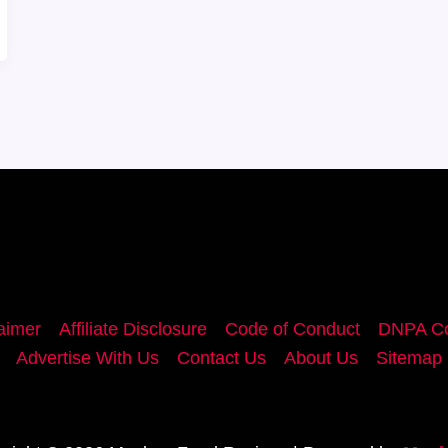
aimer
Affiliate Disclosure
Code of Conduct
DNPA Co
Advertise With Us
Contact Us
About Us
Sitemap