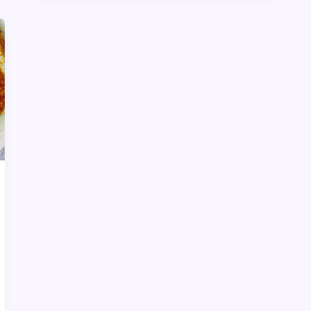
ग्रेवी
का
मज़ा
लें
–
घर
पर
बनाएं
लाजवाब
Chicken
Patiala