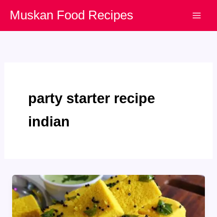
Skip
Muskan Food Recipes
to
content
party starter recipe
indian