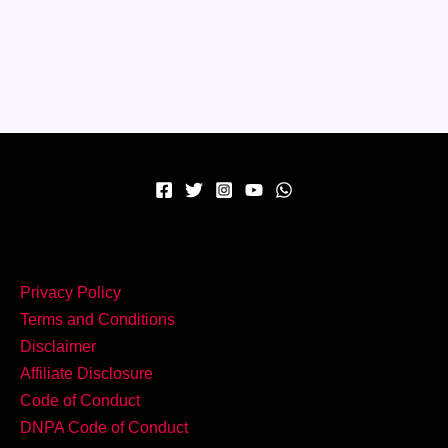
चटपटा
नाश्ता,
तो
तैयार
करें
स्वादिष्ट
Dhokla
Tikka!
Privacy Policy
Terms and Conditions
Disclaimer
Affiliate Disclosure
Code of Conduct
DNPA Code of Conduct