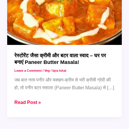
रेस्टोरेंट जैसा क्रीमी और बटर वाला स्वाद – घर पर
बनाएं Paneer Butter Masala!
Leave a Comment
/
Veg
/
Iqra Ishal
जब बात नरम पनीर और मक्खन-क्रीम से भरी क्रीमी ग्रेवी की
हो, तो पनीर बटर मसाला (Paneer Butter Masala) से […]
रेस्टोरेंट
Read Post »
जैसा
क्रीमी
और