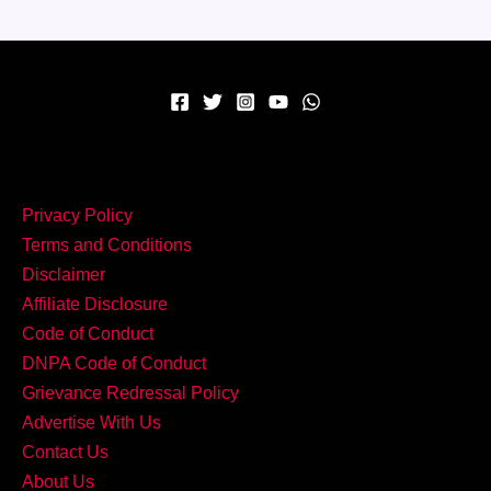
का
लाजवाब
मेल
आज
ही
try
करें
Privacy Policy
Palak
Terms and Conditions
Kofta
Disclaimer
Curry!
Affiliate Disclosure
Code of Conduct
DNPA Code of Conduct
Grievance Redressal Policy
Advertise With Us
Contact Us
About Us