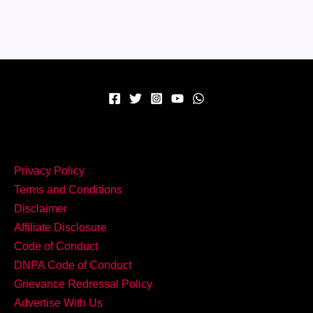
में
तैयार
करें
लजीज़
और
पौष्टिक
Jackfruit
Bharta
मेहमान
Privacy Policy
भी
Terms and Conditions
हो
Disclaimer
जाएंगे
Affiliate Disclosure
खुश
Code of Conduct
DNPA Code of Conduct
Grievance Redressal Policy
Advertise With Us