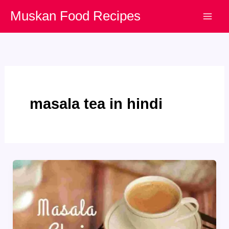
Skip
Muskan Food Recipes
to
content
masala tea in hindi