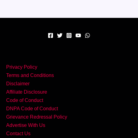
एक
कप
गरमा-
गरम
Masala
Chai
बना
दे
दिन
Privacy Policy
सुहाना!
Terms and Conditions
Disclaimer
Affiliate Disclosure
Code of Conduct
DNPA Code of Conduct
Grievance Redressal Policy
Advertise With Us
Contact Us