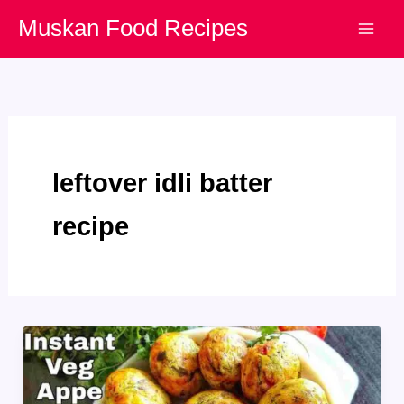
Skip
Muskan Food Recipes
to
content
leftover idli batter
recipe