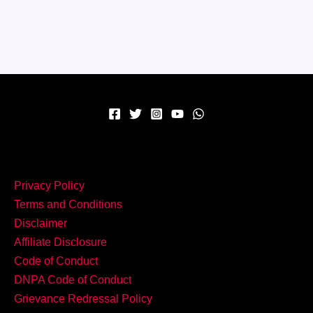
नाश्ता
–
घर
पर
बनाएं
टेस्टी
Veg
Appe!
Privacy Policy
Terms and Conditions
Disclaimer
Affiliate Disclosure
Code of Conduct
DNPA Code of Conduct
Grievance Redressal Policy