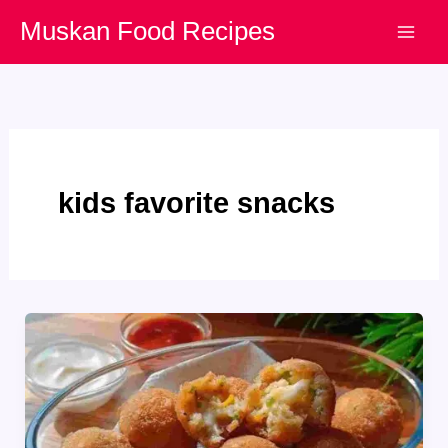
Skip
Muskan Food Recipes
to
content
kids favorite snacks