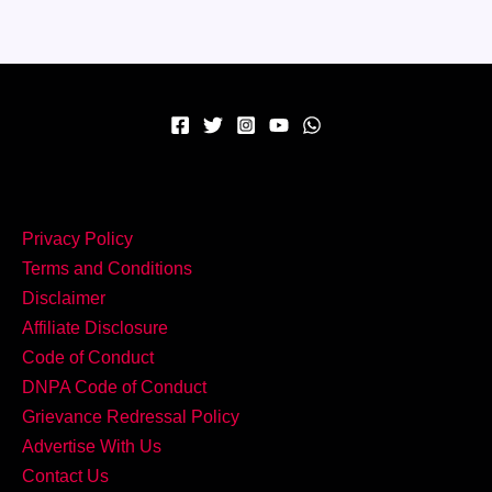
बनाएं
हेल्दी
और
टेस्टी
Beetroot
Poriyal
–
आसान
Privacy Policy
रेसिपी
Terms and Conditions
के
Disclaimer
साथ
Affiliate Disclosure
Code of Conduct
DNPA Code of Conduct
Grievance Redressal Policy
Advertise With Us
Contact Us