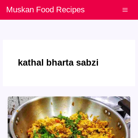
Skip
Muskan Food Recipes
to
content
kathal bharta sabzi