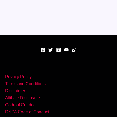
स्वादिष्ट
Kaju
Masala
–
रेस्टोरेंट
जैसा
स्वाद,
वो
भी
आसान
तरीक़े
Privacy Policy
से!
Terms and Conditions
Disclaimer
Affiliate Disclosure
Code of Conduct
DNPA Code of Conduct