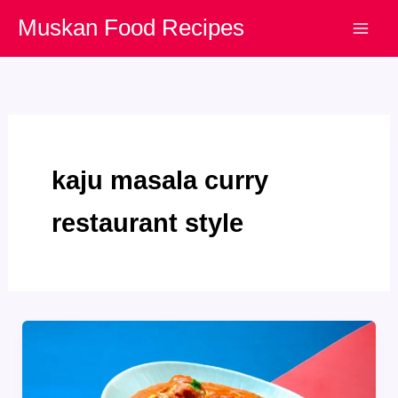
Skip
Muskan Food Recipes
to
content
kaju masala curry
restaurant style