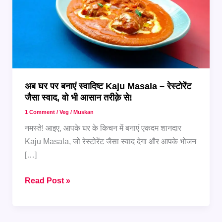
अब घर पर बनाएं स्वादिष्ट Kaju Masala – रेस्टोरेंट
जैसा स्वाद, वो भी आसान तरीक़े से!
1 Comment
/
Veg
/
Muskan
नमस्ते! आइए, आपके घर के किचन में बनाएं एकदम शानदार
Kaju Masala, जो रेस्टोरेंट जैसा स्वाद देगा और आपके भोजन
[…]
अब
Read Post »
घर
पर
बनाएं