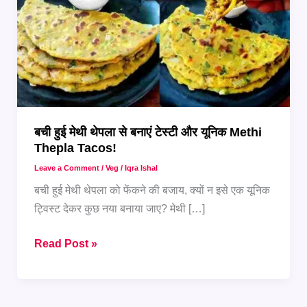
बची हुई मेथी थेपला से बनाएं टेस्टी और यूनिक Methi
Thepla Tacos!
Leave a Comment
/
Veg
/
Iqra Ishal
बची हुई मेथी थेपला को फेंकने की बजाय, क्यों न इसे एक यूनिक
ट्विस्ट देकर कुछ नया बनाया जाए? मेथी […]
बची
Read Post »
हुई
मेथी
थेपला