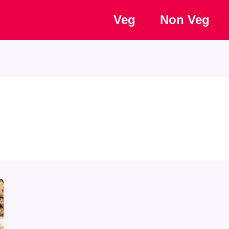
Veg
Non Veg