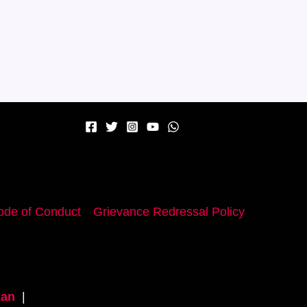
de of Conduct
Grievance Redressal Policy
an
|