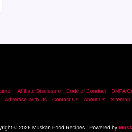
aimer
Affiliate Disclosure
Code of Conduct
DNPA Co
Advertise With Us
Contact Us
About Us
Sitemap
right © 2026 Muskan Food Recipes | Powered by
Musk