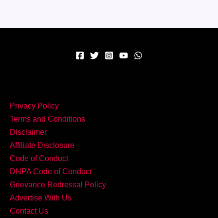
असली
मज़ा
–
बनाएं
झटपट
और
मसालेदार
Egg
Privacy Policy
Bhurji
Terms and Conditions
Pav
Disclaimer
घर
Affiliate Disclosure
पर!
Code of Conduct
DNPA Code of Conduct
Grievance Redressal Policy
Advertise With Us
Contact Us