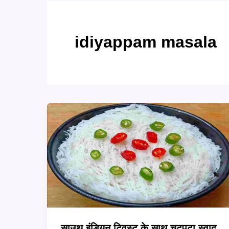
idiyappam masala
साउथ इंडियन ट्विस्ट के साथ चटपटा स्वाद