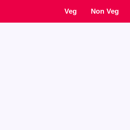
Veg
Non Veg