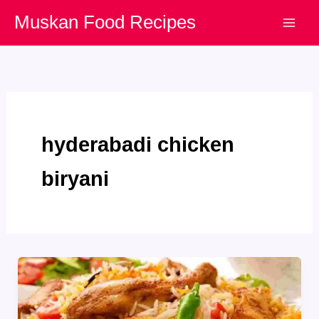
Skip
Muskan Food Recipes
to
content
hyderabadi chicken
biryani