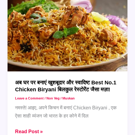
वाला
Chicken
Biryani
–
ऐसा
टेस्ट
जो
हर
किसी
को
अब घर पर बनाएं खुशबूदार और स्वादिष्ट Best No.1
दीवाना
Chicken Biryani बिलकुल रेस्टोरेंट जैसा मज़ा!
बना
Leave a Comment
/
Non Veg
/
Muskan
दे!
नमस्ते! आइए, अपने किचन में बनाएं Chicken Biryani , एक
ऐसा शाही व्यंजन जो भारत के हर कोने में दिल
अब
Read Post »