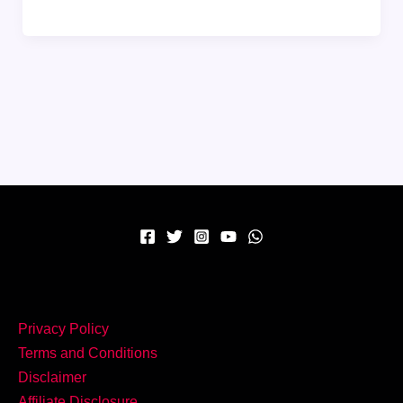
घर
पर
बनाएं
खुशबूदार
और
स्वादिष्ट
Best
No.1
Chicken
Biryani
बिलकुल
रेस्टोरेंट
जैसा
Privacy Policy
मज़ा!
Terms and Conditions
Disclaimer
Affiliate Disclosure