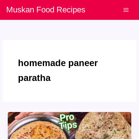
Skip
Muskan Food Recipes
to
content
homemade paneer
paratha