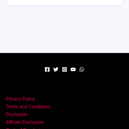
दमदार
स्वाद
वाला
Hyderabadi
Mutton
Biryani
Recipe,
खुशबू
से
भर
जाएगा
पूरा
घर
Privacy Policy
Terms and Conditions
Disclaimer
Affiliate Disclosure