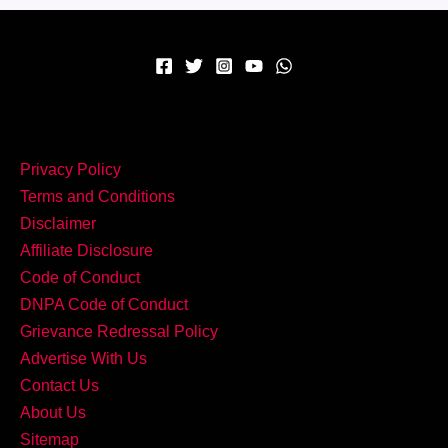
कॉम्बो
–
घर
पर
बनाएं
Creamy
Privacy Policy
Spinach
Terms and Conditions
Corn
Disclaimer
Curry!
Affiliate Disclosure
Code of Conduct
DNPA Code of Conduct
Grievance Redressal Policy
Advertise With Us
Contact Us
About Us
Sitemap