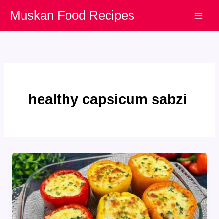
Skip
Muskan Food Recipes
to
content
healthy capsicum sabzi