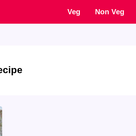
Veg
Non Veg
ecipe