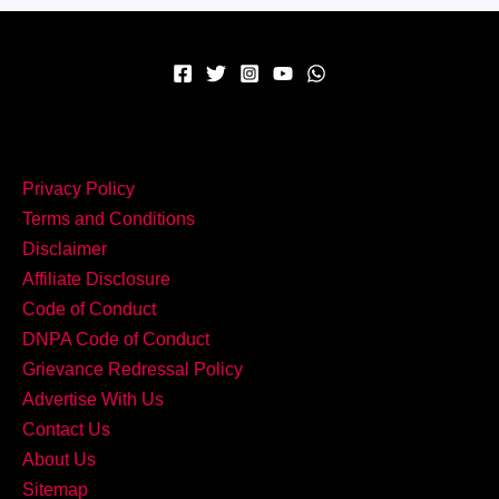
एक
बार
खाया
तो
बार-
बार
Privacy Policy
बनाने
Terms and Conditions
का
Disclaimer
मन
Affiliate Disclosure
करेगा!
Code of Conduct
DNPA Code of Conduct
Grievance Redressal Policy
Advertise With Us
Contact Us
About Us
Sitemap