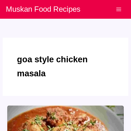
Skip
Muskan Food Recipes
to
content
goa style chicken
masala