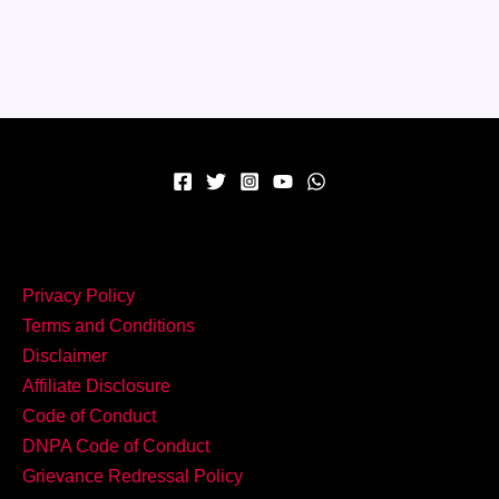
की
खुशबू
ट्राई
करें
गोवा
की
फेमस
चिकन
शाकुति!
Privacy Policy
Terms and Conditions
Disclaimer
Affiliate Disclosure
Code of Conduct
DNPA Code of Conduct
Grievance Redressal Policy