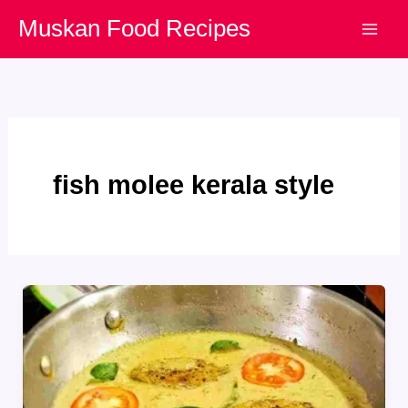
Skip
Muskan Food Recipes
to
content
fish molee kerala style