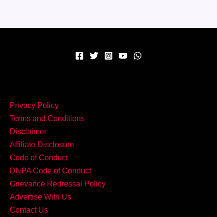
परफेक्ट
मेल
–
मिनटों
में
तैयार
करें
Kerala
Fish
Privacy Policy
Molee!
Terms and Conditions
Disclaimer
Affiliate Disclosure
Code of Conduct
DNPA Code of Conduct
Grievance Redressal Policy
Advertise With Us
Contact Us