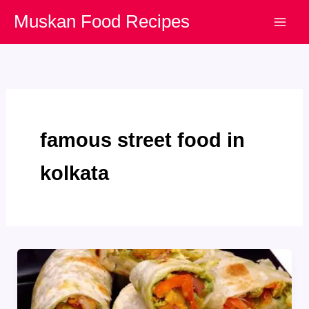
Skip
Muskan Food Recipes
to
content
famous street food in
kolkata