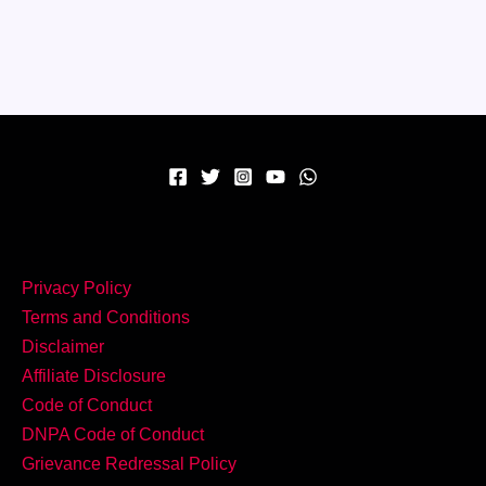
ज़रूर
खाएं
ये
5
Street
Foods
Privacy Policy
Terms and Conditions
Disclaimer
Affiliate Disclosure
Code of Conduct
DNPA Code of Conduct
Grievance Redressal Policy