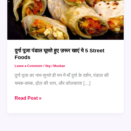
दुर्गा पूजा पंडाल घूमते हुए ज़रूर खाएं ये 5 Street
Foods
Leave a Comment
/
Veg
/
Muskan
दुर्गा पूजा का नाम सुनते ही मन में माँ दुर्गा के दर्शन, पंडाल की
चमक-दमक, ढोल की थाप, और कोलकाता […]
दुर्गा
Read Post »
पूजा
पंडाल
घूमते
हुए