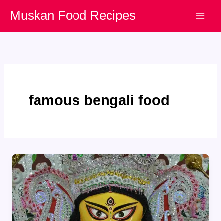
Skip
Muskan Food Recipes
to
content
famous bengali food