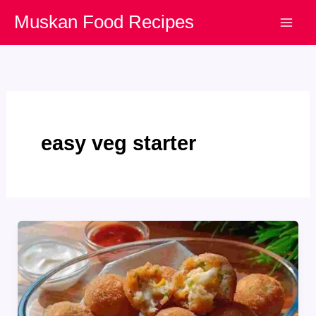
Skip
Muskan Food Recipes
to
content
easy veg starter